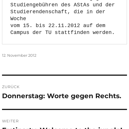
Studiengebühren des AStAs und der 
Studierendenschaft, die in der 
Woche
vom 15. bis 22.11.2012 auf dem 
Campus der TU stattfinden werden.
Veröffentlicht
12. November 2012
am
Beitragsnavigation
ZURÜCK
Donnerstag: Worte gegen Rechts.
Vorheriger
Beitrag:
WEITER