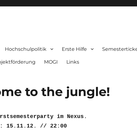
nde Künste Braunschweig
Hochschulpolitik
Erste Hilfe
Semestertick
ojektförderung
MOGI
Links
ome to the jungle!
rstsemesterparty im Nexus
.
g: 15.11.12. //
22:00