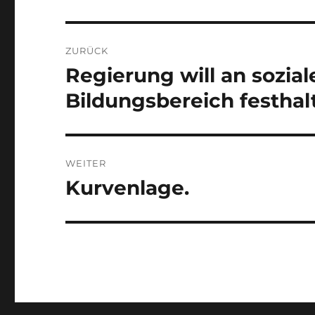
Beitragsnavigation
ZURÜCK
Regierung will an sozial
Vorheriger
Beitrag:
Bildungsbereich festhal
WEITER
Kurvenlage.
Nächster
Beitrag: