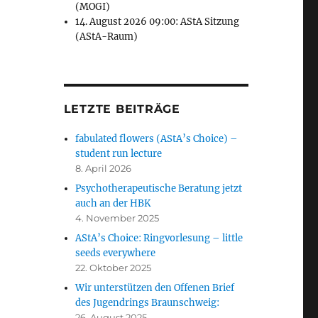
(MOGI)
14. August 2026 09:00: AStA Sitzung
(AStA-Raum)
LETZTE BEITRÄGE
fabulated flowers (AStA’s Choice) –
student run lecture
8. April 2026
Psychotherapeutische Beratung jetzt
auch an der HBK
4. November 2025
AStA’s Choice: Ringvorlesung – little
seeds everywhere
22. Oktober 2025
Wir unterstützen den Offenen Brief
des Jugendrings Braunschweig:
26. August 2025