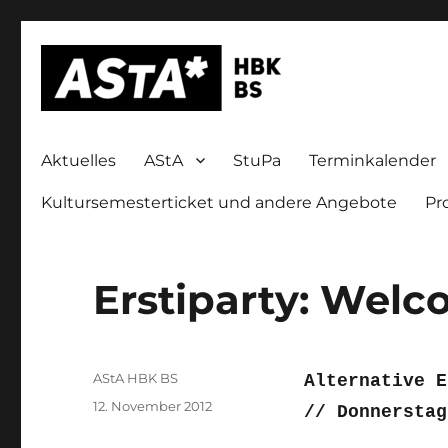
Allgemeiner Studierendenausschuss der Hochschule für Bilde
AStA HBK Braunschweig
Aktuelles
AStA
StuPa
Terminkalender
Kultursemesterticket und andere Angebote
Pr
Erstiparty: Welc
Autor
AStA HBK BS
Alternative E
Veröffentlicht
12. November 2012
//
Donnersta
am