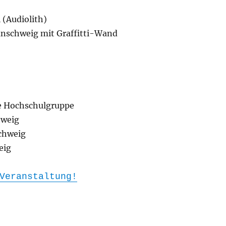
 (Audiolith)
unschweig mit Graffitti-Wand
e Hochschulgruppe
hweig
chweig
eig
Veranstaltung!