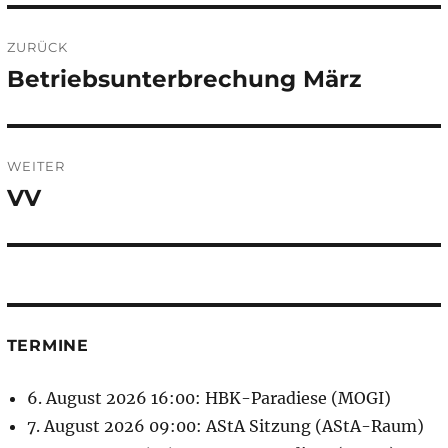
Beitragsnavigation
ZURÜCK
Betriebsunterbrechung März
Vorheriger
Beitrag:
WEITER
VV
Nächster
Beitrag:
TERMINE
6. August 2026 16:00: HBK-Paradiese (MOGI)
7. August 2026 09:00: AStA Sitzung (AStA-Raum)