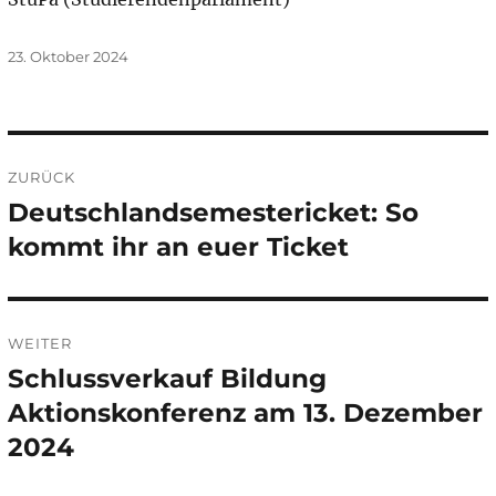
Veröffentlicht
23. Oktober 2024
am
Beitragsnavigation
ZURÜCK
Deutschlandsemestericket: So
Vorheriger
Beitrag:
kommt ihr an euer Ticket
WEITER
Schlussverkauf Bildung
Nächster
Beitrag:
Aktionskonferenz am 13. Dezember
2024