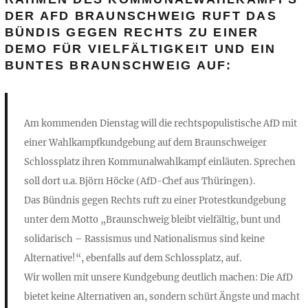
DER AF
D BRAUNSCHWEIG
RUFT DAS
BÜNDIS GEGEN RECHTS
ZU EINER
D
EMO
FÜR VIEL
FÄLTIG
KEIT UND EIN
BU
NTES BRAUNSCHWEIG
AUF
:
Am kommenden Dienstag will die rechtspopulistische AfD mit
einer Wahlkampfkundgebung auf dem Braunschweiger
Schlossplatz ihren Kommunalwahlkampf einläuten. Sprechen
soll dort u.a. Björn Höcke (AfD-Chef aus Thüringen).
Das Bündnis gegen Rechts ruft zu einer Protestkundgebung
unter dem Motto
„Braunschweig bleibt vielfältig, bunt und
solidarisch – Rassismus und Nationalismus sind keine
Alternative!“
, ebenfalls auf dem Schlossplatz, auf.
Wir wollen mit unsere Kundgebung deutlich machen: Die AfD
bietet keine Alternativen an, sondern schürt Ängste und macht