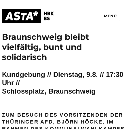
MENÜ
AStA HBK Braunschweig
Braunschweig bleibt
vielfältig, bunt und
solidarisch
Kundgebung //
Dienstag
,
9
.8. //
17
:
3
0
Uhr //
Schlossplatz,
Braunschw
eig
ZUM BESUCH DES
VORSITZENDEN DER
THÜRING
ER AFD,
BJÖRN HÖCKE,
IM
RAHMEN DES K
OM
M
UNALWAHLKA
MPFS