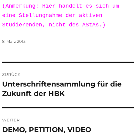
(Anmerkung: Hier handelt
es sich um
eine Stellungnahme d
er aktiven
Studierenden, nicht
des AStA
s
.)
Veröffentlicht
8. März 2013
am
Beitragsnavigation
ZURÜCK
Unterschriftensammlung für die
Vorheriger
Beitrag:
Zukunft der HBK
WEITER
DEMO, PETITION, VIDEO
Nächster