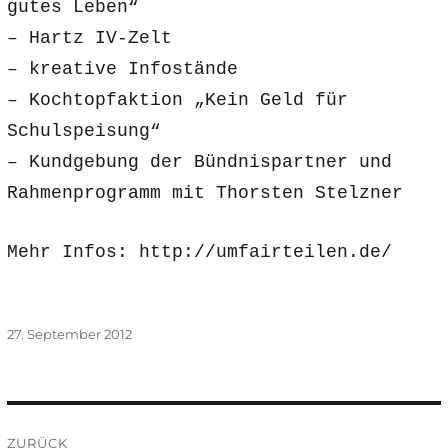
gutes Leben“
– Hartz IV-Zelt
– kreative Infostände
– Kochtopfaktion „Kein Geld für
Schulspeisung“
– Kundgebung der Bündnispartner und
Rahmenprogramm mit Thorsten Stelzner
Mehr Infos: http://umfairteilen.de/
Veröffentlicht
27. September 2012
am
Beitragsnavigation
ZURÜCK