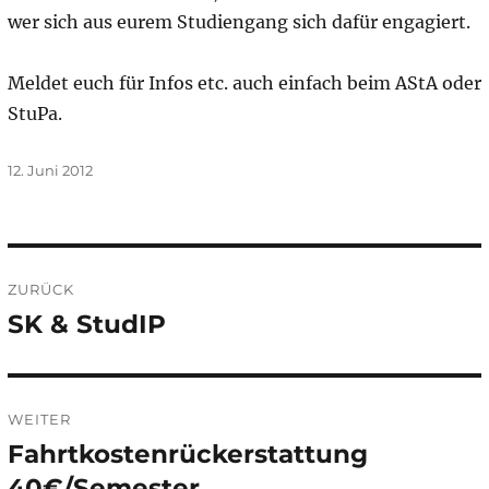
wer sich aus eurem Studiengang sich dafür engagiert.
Meldet euch für Infos etc. auch einfach beim AStA oder
StuPa.
Veröffentlicht
12. Juni 2012
am
Beitragsnavigation
ZURÜCK
SK & StudIP
Vorheriger
Beitrag:
WEITER
Fahrtkostenrückerstattung
Nächster
Beitrag:
40€/Semester