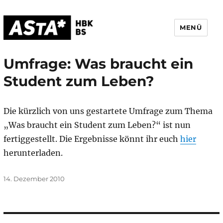
MENÜ
AStA HBK Braunschweig
Umfrage: Was braucht ein
Student zum Leben?
Die kürzlich von uns gestartete Umfrage zum Thema
„Was braucht ein Student zum Leben?“ ist nun
fertiggestellt. Die Ergebnisse könnt ihr euch
hier
herunterladen.
Veröffentlicht
14. Dezember 2010
am