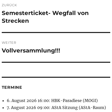
Beitragsnavigation
ZURÜCK
Semesterticket- Wegfall von
Vorheriger
Beitrag:
Strecken
WEITER
Vollversammlung!!!
Nächster
Beitrag:
TERMINE
6. August 2026 16:00: HBK-Paradiese (MOGI)
7. August 2026 09:00: AStA Sitzung (AStA-Raum)