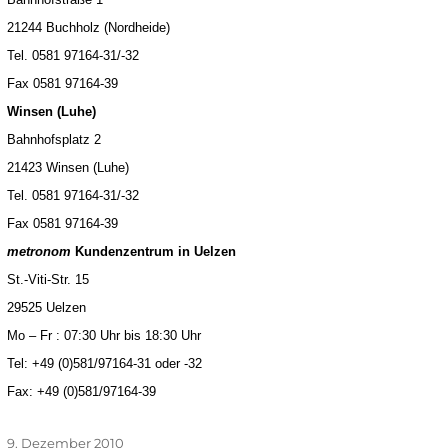
21244 Buchholz (Nordheide)
Tel. 0581 97164-31/-32
Fax 0581 97164-39
Winsen (Luhe)
Bahnhofsplatz 2
21423 Winsen (Luhe)
Tel. 0581 97164-31/-32
Fax 0581 97164-39
metronom
Kundenzentrum in Uelzen
St.-Viti-Str. 15
29525 Uelzen
Mo – Fr : 07:30 Uhr bis 18:30 Uhr
Tel: +49 (0)581/97164-31 oder -32
Fax: +49 (0)581/97164-39
Veröffentlicht
9. Dezember 2010