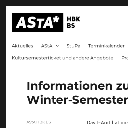
Allgemeiner Studierendenausschuss der Hochschule für Bilde
AStA HBK Braunschweig
Aktuelles
AStA
StuPa
Terminkalender
Kultursemesterticket und andere Angebote
Pr
Informationen 
Winter-Semester 
Autor
AStA HBK BS
Das I-Amt hat un