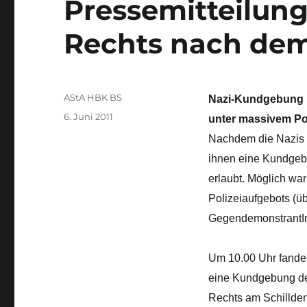
Pressemitteilun
Rechts nach dem
Autor
AStA HBK BS
Nazi-Kundgebung i
Veröffentlicht
6. Juni 2011
unter massivem Po
am
Nachdem die Nazis b
ihnen eine Kundgeb
erlaubt. Möglich wa
Polizeiaufgebots (ü
GegendemonstrantIn
Um 10.00 Uhr fande
eine Kundgebung 
Rechts am Schillde