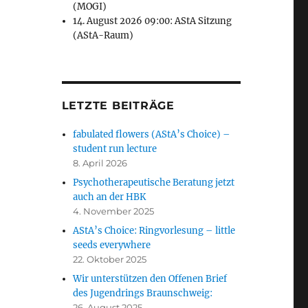
(MOGI)
14. August 2026 09:00: AStA Sitzung
(AStA-Raum)
LETZTE BEITRÄGE
fabulated flowers (AStA’s Choice) –
student run lecture
8. April 2026
Psychotherapeutische Beratung jetzt
auch an der HBK
4. November 2025
AStA’s Choice: Ringvorlesung – little
seeds everywhere
22. Oktober 2025
Wir unterstützen den Offenen Brief
des Jugendrings Braunschweig:
26. August 2025