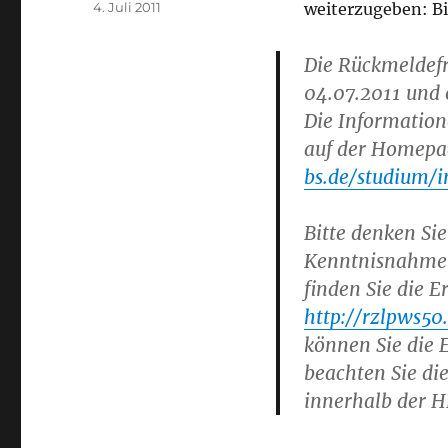
Veröffentlicht
4. Juli 2011
weiterzugeben: B
am
Die Rückmeldefr
04.07.2011 und 
Die Informatio
auf der Homepa
bs.de/studium/
Bitte denken Si
Kenntnisnahme 
finden Sie die E
http://rzlpws50
können Sie die 
beachten Sie di
innerhalb der 