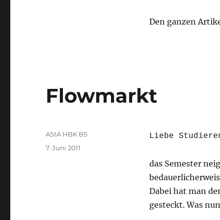
Den ganzen Artike
Flowmarkt
Autor
AStA HBK BS
Liebe Studiere
Veröffentlicht
7. Juni 2011
am
das Semester neig
bedauerlicherwei
Dabei hat man den
gesteckt. Was nu