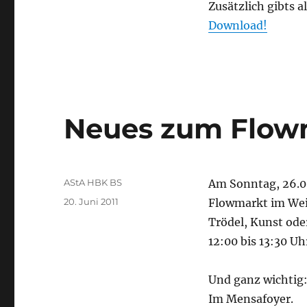
Zusätzlich gibts 
Download!
Neues zum Flow
Autor
AStA HBK BS
Am Sonntag, 26.06
Veröffentlicht
20. Juni 2011
Flowmarkt im Wei
am
Trödel, Kunst ode
12:00 bis 13:30 
Und ganz wichtig:
Im Mensafoyer.