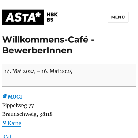
MENÜ
AStA HBK Braunschweig
Willkommens-Café -
BewerberInnen
Willkommens-
14. Mai 2024
–
16. Mai 2024
Café
-
BewerberInnen
MOGI
Pippelweg 77
Braunschweig
,
38118
MOGI
Karte
iCal