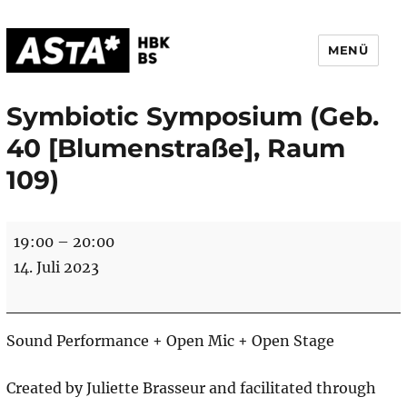
MENÜ
AStA HBK Braunschweig
Symbiotic Symposium (Geb.
40 [Blumenstraße], Raum
109)
Symbiotic
19:00
–
20:00
Symposium
14. Juli 2023
(Geb.
40
[Blumenstraße],
Sound Performance + Open Mic + Open Stage
Raum
109)
Created by Juliette Brasseur and facilitated through